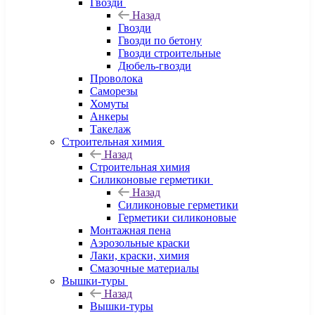
Гвозди
Назад
Гвозди
Гвозди по бетону
Гвозди строительные
Дюбель-гвозди
Проволока
Саморезы
Хомуты
Анкеры
Такелаж
Строительная химия
Назад
Строительная химия
Силиконовые герметики
Назад
Силиконовые герметики
Герметики силиконовые
Монтажная пена
Аэрозольные краски
Лаки, краски, химия
Смазочные материалы
Вышки-туры
Назад
Вышки-туры