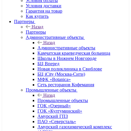
Условия оплаты
Условия доставки
Гарантия на товар
Как купить
Партнеры
Назад
Партнеры
Административные объекты
Назад
Административные объекты
Камчатская краеведческая больница
Школы в Нижнем Новгороде
БЦ Вперед
Новая поликлиника в Свиблове
БЦ iCity (Москва-Сити)
МФК «Botanica»
Сеть ресторанов Кофемания
Промышленные объекты
Назад
Промышленные объекты
ГОК «Озерный»
ГОК «Култуминский»
Амурский ГПЗ
ПАО «Северсталь»
Амурский газохимический комплекс