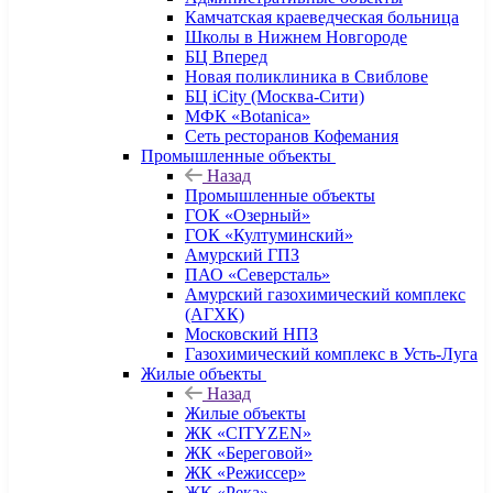
Камчатская краеведческая больница
Школы в Нижнем Новгороде
БЦ Вперед
Новая поликлиника в Свиблове
БЦ iCity (Москва-Сити)
МФК «Botanica»
Сеть ресторанов Кофемания
Промышленные объекты
Назад
Промышленные объекты
ГОК «Озерный»
ГОК «Култуминский»
Амурский ГПЗ
ПАО «Северсталь»
Амурский газохимический комплекс
(АГХК)
Московский НПЗ
Газохимический комплекс в Усть-Луга
Жилые объекты
Назад
Жилые объекты
ЖК «CITYZEN»
ЖК «Береговой»
ЖК «Режиссер»
ЖК «Река»