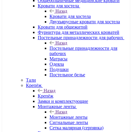
Общебольничные медицинские кровати
Кровати для хостела
Назад
Кровати для хостела
Двухъярусные кровати для хостела
Кровати для общежитий
Фурнитура для металлических кроватей
Постельные принадлежности для рабочих
Назад
Постельные принадлежности для
рабочих
Матрасы
Одеяла
Подушки
Постельное белье
Тали
Крепёж
Назад
Крепёж
Замки и комплектующие
Монтажные ленты
Назад
Монтажные ленты
Сигнальные ленты
Сетка малярная (серпянка)