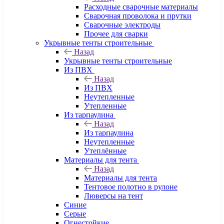
Расходные сварочные материалы
Сварочная проволока и прутки
Сварочные электроды
Прочее для сварки
Укрывные тенты строительные
Назад
Укрывные тенты строительные
Из ПВХ
Назад
Из ПВХ
Неутепленные
Утепленные
Из тарпаулина
Назад
Из тарпаулина
Неутепленные
Утеплённые
Материалы для тента
Назад
Материалы для тента
Тентовое полотно в рулоне
Люверсы на тент
Синие
Серые
Огнестойкие