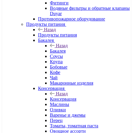
Фитинги
Водяные фильтры и обратные клапаны
Duyar
Противопожарное оборудование
Продукты питания
Назад
Продукты питания
Бакалея
Назад
Бакалея
Соусы
Крупа
Бобовые
Кофе
Чай
Макаронные изделия
Консервация
Назад
Консервация
Маслины
Оливки
Варенье и джемы
Перец
Томаты, томатная паста
Овощное ассорти