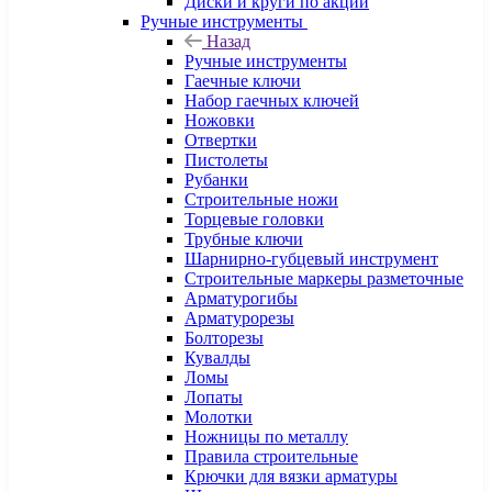
Диски и круги по акции
Ручные инструменты
Назад
Ручные инструменты
Гаечные ключи
Набор гаечных ключей
Ножовки
Отвертки
Пистолеты
Рубанки
Строительные ножи
Торцевые головки
Трубные ключи
Шарнирно-губцевый инструмент
Строительные маркеры разметочные
Арматурогибы
Арматурорезы
Болторезы
Кувалды
Ломы
Лопаты
Молотки
Ножницы по металлу
Правила строительные
Крючки для вязки арматуры