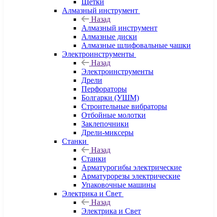
Щетки
Алмазный инструмент
Назад
Алмазный инструмент
Алмазные диски
Алмазные шлифовальные чашки
Электроинструменты
Назад
Электроинструменты
Дрели
Перфораторы
Болгарки (УШМ)
Строительные вибраторы
Отбойные молотки
Заклепочники
Дрели-миксеры
Станки
Назад
Станки
Арматурогибы электрические
Арматурорезы электрические
Упаковочные машины
Электрика и Свет
Назад
Электрика и Свет