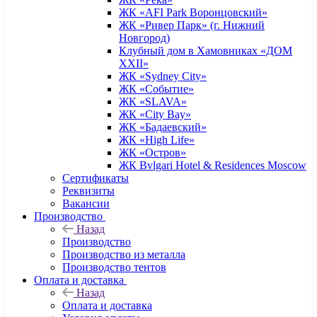
ЖК «AFI Park Воронцовский»
ЖК «Ривер Парк» (г. Нижний
Новгород)
Клубный дом в Хамовниках «ДОМ
XXII»
ЖК «Sydney City»
ЖК «Событие»
ЖК «SLAVA»
ЖК «City Bay»
ЖК «Бадаевский»
ЖК «High Life»
ЖК «Остров»
ЖК Bvlgari Hotel & Residences Moscow
Сертификаты
Реквизиты
Вакансии
Производство
Назад
Производство
Производство из металла
Производство тентов
Оплата и доставка
Назад
Оплата и доставка