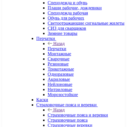
Спецодежда и обувь
Плащи рабочие, дождевики
Спецодежда рабочая
Обувь для рабочих
Светоотражающие сигнальные жилеты
СИЗ для сварщиков
Зимние товары
Перчатки
Назад
Перчатки
Монтажные
Сварочные
Резиновые
Трикотажные
Одноразовые
Акриловые
Нейлоновые
Нитриловые
Морозостойкие
Каски
Страховочные пояса и веревки
Назад
Страховочные пояса и веревки
Страховочные пояса
Страховочные веревки