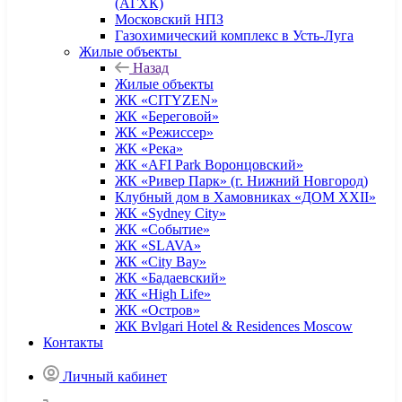
(АГХК)
Московский НПЗ
Газохимический комплекс в Усть-Луга
Жилые объекты
Назад
Жилые объекты
ЖК «CITYZEN»
ЖК «Береговой»
ЖК «Режиссер»
ЖК «Река»
ЖК «AFI Park Воронцовский»
ЖК «Ривер Парк» (г. Нижний Новгород)
Клубный дом в Хамовниках «ДОМ XXII»
ЖК «Sydney City»
ЖК «Событие»
ЖК «SLAVA»
ЖК «City Bay»
ЖК «Бадаевский»
ЖК «High Life»
ЖК «Остров»
ЖК Bvlgari Hotel & Residences Moscow
Контакты
Личный кабинет