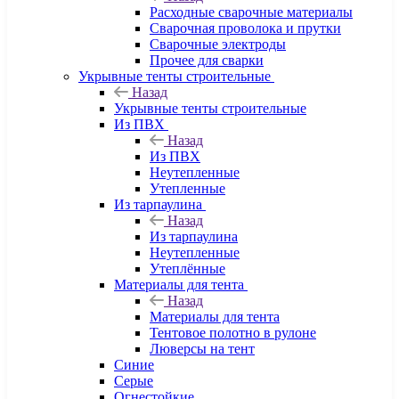
Расходные сварочные материалы
Сварочная проволока и прутки
Сварочные электроды
Прочее для сварки
Укрывные тенты строительные
Назад
Укрывные тенты строительные
Из ПВХ
Назад
Из ПВХ
Неутепленные
Утепленные
Из тарпаулина
Назад
Из тарпаулина
Неутепленные
Утеплённые
Материалы для тента
Назад
Материалы для тента
Тентовое полотно в рулоне
Люверсы на тент
Синие
Серые
Огнестойкие