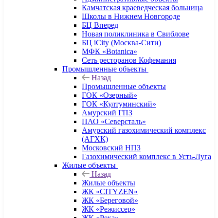
Камчатская краеведческая больница
Школы в Нижнем Новгороде
БЦ Вперед
Новая поликлиника в Свиблове
БЦ iCity (Москва-Сити)
МФК «Botanica»
Сеть ресторанов Кофемания
Промышленные объекты
Назад
Промышленные объекты
ГОК «Озерный»
ГОК «Култуминский»
Амурский ГПЗ
ПАО «Северсталь»
Амурский газохимический комплекс
(АГХК)
Московский НПЗ
Газохимический комплекс в Усть-Луга
Жилые объекты
Назад
Жилые объекты
ЖК «CITYZEN»
ЖК «Береговой»
ЖК «Режиссер»
ЖК «Река»