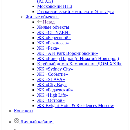
(АГХК)
Московский НПЗ
Газохимический комплекс в Усть-Луга
Жилые объекты
Назад
Жилые объекты
ЖК «CITYZEN»
ЖК «Береговой»
ЖК «Режиссер»
ЖК «Река»
ЖК «AFI Park Воронцовский»
ЖК «Ривер Парк» (г. Нижний Новгород)
Клубный дом в Хамовниках «ДОМ XXII»
ЖК «Sydney City»
ЖК «Событие»
ЖК «SLAVA»
ЖК «City Bay»
ЖК «Бадаевский»
ЖК «High Life»
ЖК «Остров»
ЖК Bvlgari Hotel & Residences Moscow
Контакты
Личный кабинет