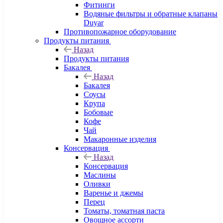
Фитинги
Водяные фильтры и обратные клапаны
Duyar
Противопожарное оборудование
Продукты питания
Назад
Продукты питания
Бакалея
Назад
Бакалея
Соусы
Крупа
Бобовые
Кофе
Чай
Макаронные изделия
Консервация
Назад
Консервация
Маслины
Оливки
Варенье и джемы
Перец
Томаты, томатная паста
Овощное ассорти