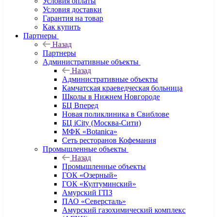
Условия оплаты
Условия доставки
Гарантия на товар
Как купить
Партнеры
Назад
Партнеры
Административные объекты
Назад
Административные объекты
Камчатская краеведческая больница
Школы в Нижнем Новгороде
БЦ Вперед
Новая поликлиника в Свиблове
БЦ iCity (Москва-Сити)
МФК «Botanica»
Сеть ресторанов Кофемания
Промышленные объекты
Назад
Промышленные объекты
ГОК «Озерный»
ГОК «Култуминский»
Амурский ГПЗ
ПАО «Северсталь»
Амурский газохимический комплекс