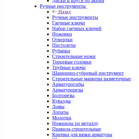
Диски и круги по акции
Ручные инструменты
Назад
Ручные инструменты
Гаечные ключи
Набор гаечных ключей
Ножовки
Отвертки
Пистолеты
Рубанки
Строительные ножи
Торцевые головки
Трубные ключи
Шарнирно-губцевый инструмент
Строительные маркеры разметочные
Арматурогибы
Арматурорезы
Болторезы
Кувалды
Ломы
Лопаты
Молотки
Ножницы по металлу
Правила строительные
Крючки для вязки арматуры