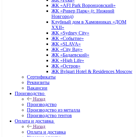
ЖК «AFI Park Воронцовский»
ЖК «Ривер Парк» (г. Нижний
Новгород)
Клубный дом в Хамовниках «ДОМ
XXII»
ЖК «Sydney City»
ЖК «Событие»
ЖК «SLAVA»
ЖК «City Bay»
ЖК «Бадаевский»
ЖК «High Life»
ЖК «Остров»
ЖК Bvlgari Hotel & Residences Moscow
Сертификаты
Реквизиты
Вакансии
Производство
Назад
Производство
Производство из металла
Производство тентов
Оплата и доставка
Назад
Оплата и доставка