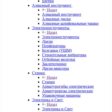
Щетки
Алмазный инструмент
Назад
Алмазный инструмент
Алмазные диски
Алмазные шлифовальные чашки
Электроинструменты
Назад
Электроинструменты
Дрели
Перфораторы
Болгарки (УШМ)
Строительные вибраторы
Отбойные молотки
Заклепочники
Дрели-миксеры
Станки
Назад
Станки
Арматурогибы электрические
Арматурорезы электрические
Упаковочные машины
Электрика и Свет
Назад
Электрика и Свет