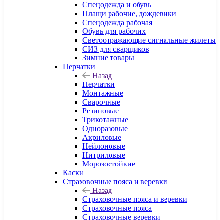
Спецодежда и обувь
Плащи рабочие, дождевики
Спецодежда рабочая
Обувь для рабочих
Светоотражающие сигнальные жилеты
СИЗ для сварщиков
Зимние товары
Перчатки
Назад
Перчатки
Монтажные
Сварочные
Резиновые
Трикотажные
Одноразовые
Акриловые
Нейлоновые
Нитриловые
Морозостойкие
Каски
Страховочные пояса и веревки
Назад
Страховочные пояса и веревки
Страховочные пояса
Страховочные веревки