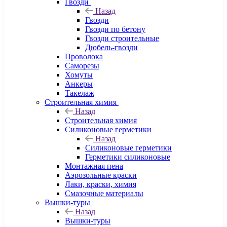
Гвозди
Назад
Гвозди
Гвозди по бетону
Гвозди строительные
Дюбель-гвозди
Проволока
Саморезы
Хомуты
Анкеры
Такелаж
Строительная химия
Назад
Строительная химия
Силиконовые герметики
Назад
Силиконовые герметики
Герметики силиконовые
Монтажная пена
Аэрозольные краски
Лаки, краски, химия
Смазочные материалы
Вышки-туры
Назад
Вышки-туры