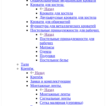
Общебольничные медицинские кровати
Кровати для хостела
Назад
Кровати для хостела
Двухъярусные кровати для хостела
Кровати для общежитий
Фурнитура для металлических кроватей
Постельные принадлежности для рабочих
Назад
Постельные принадлежности для
рабочих
Матрасы
Одеяла
Подушки
Постельное белье
Тали
Крепёж
Назад
Крепёж
Замки и комплектующие
Монтажные ленты
Назад
Монтажные ленты
Сигнальные ленты
Сетка малярная (серпянка)