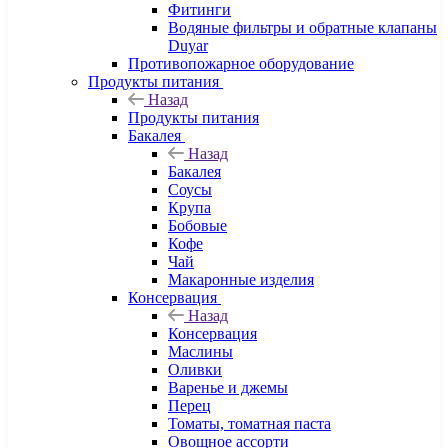
Фитинги
Водяные фильтры и обратные клапаны
Duyar
Противопожарное оборудование
Продукты питания
Назад
Продукты питания
Бакалея
Назад
Бакалея
Соусы
Крупа
Бобовые
Кофе
Чай
Макаронные изделия
Консервация
Назад
Консервация
Маслины
Оливки
Варенье и джемы
Перец
Томаты, томатная паста
Овощное ассорти