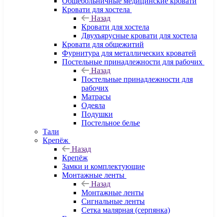
Общебольничные медицинские кровати
Кровати для хостела
Назад
Кровати для хостела
Двухъярусные кровати для хостела
Кровати для общежитий
Фурнитура для металлических кроватей
Постельные принадлежности для рабочих
Назад
Постельные принадлежности для
рабочих
Матрасы
Одеяла
Подушки
Постельное белье
Тали
Крепёж
Назад
Крепёж
Замки и комплектующие
Монтажные ленты
Назад
Монтажные ленты
Сигнальные ленты
Сетка малярная (серпянка)