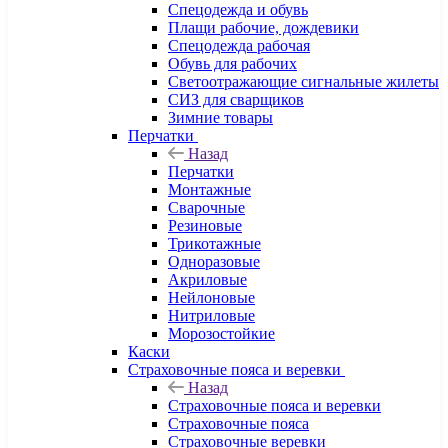
Спецодежда и обувь
Плащи рабочие, дождевики
Спецодежда рабочая
Обувь для рабочих
Светоотражающие сигнальные жилеты
СИЗ для сварщиков
Зимние товары
Перчатки
Назад
Перчатки
Монтажные
Сварочные
Резиновые
Трикотажные
Одноразовые
Акриловые
Нейлоновые
Нитриловые
Морозостойкие
Каски
Страховочные пояса и веревки
Назад
Страховочные пояса и веревки
Страховочные пояса
Страховочные веревки