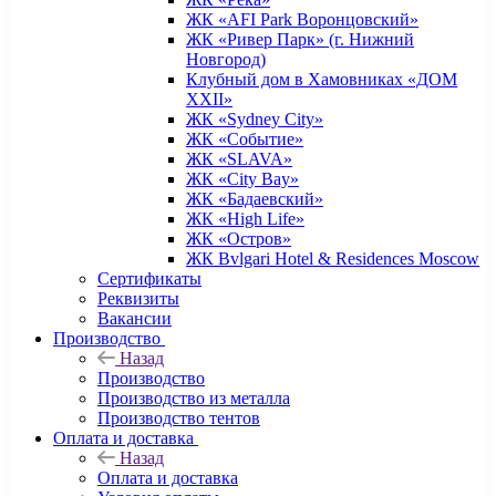
ЖК «AFI Park Воронцовский»
ЖК «Ривер Парк» (г. Нижний
Новгород)
Клубный дом в Хамовниках «ДОМ
XXII»
ЖК «Sydney City»
ЖК «Событие»
ЖК «SLAVA»
ЖК «City Bay»
ЖК «Бадаевский»
ЖК «High Life»
ЖК «Остров»
ЖК Bvlgari Hotel & Residences Moscow
Сертификаты
Реквизиты
Вакансии
Производство
Назад
Производство
Производство из металла
Производство тентов
Оплата и доставка
Назад
Оплата и доставка