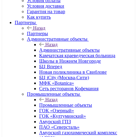
Условия оплаты
Условия доставки
Гарантия на товар
Как купить
Партнеры
Назад
Партнеры
Административные объекты
Назад
Административные объекты
Камчатская краеведческая больница
Школы в Нижнем Новгороде
БЦ Вперед
Новая поликлиника в Свиблове
БЦ iCity (Москва-Сити)
МФК «Botanica»
Сеть ресторанов Кофемания
Промышленные объекты
Назад
Промышленные объекты
ГОК «Озерный»
ГОК «Култуминский»
Амурский ГПЗ
ПАО «Северсталь»
Амурский газохимический комплекс