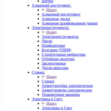
Щетки
Алмазный инструмент
Назад
Алмазный инструмент
Алмазные диски
Алмазные шлифовальные чашки
Электроинструменты
Назад
Электроинструменты
Дрели
Перфораторы
Болгарки (УШМ)
Строительные вибраторы
Отбойные молотки
Заклепочники
Дрели-миксеры
Станки
Назад
Станки
Арматурогибы электрические
Арматурорезы электрические
Упаковочные машины
Электрика и Свет
Назад
Электрика и Свет