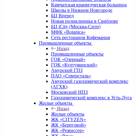
Камчатская краеведческая больница
Школы в Нижнем Новгороде
БЦ Вперед
Новая поликлиника в Свиблове
БЦ iCity (Москва-Сити)
МФК «Botanica»
Сеть ресторанов Кофемания
Промышленные объекты
Назад
Промышленные объекты
ГОК «Озерный»
ГОК «Култуминский»
Амурский ГПЗ
ПАО «Северсталь»
Амурский газохимический комплекс
(АГХК)
Московский НПЗ
Газохимический комплекс в Усть-Луга
Жилые объекты
Назад
Жилые объекты
ЖК «CITYZEN»
ЖК «Береговой»
ЖК «Режиссер»
ЖК «Река»