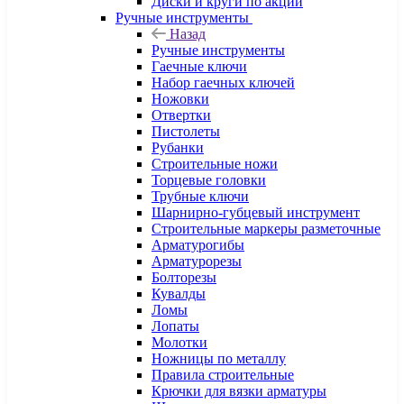
Диски и круги по акции
Ручные инструменты
Назад
Ручные инструменты
Гаечные ключи
Набор гаечных ключей
Ножовки
Отвертки
Пистолеты
Рубанки
Строительные ножи
Торцевые головки
Трубные ключи
Шарнирно-губцевый инструмент
Строительные маркеры разметочные
Арматурогибы
Арматурорезы
Болторезы
Кувалды
Ломы
Лопаты
Молотки
Ножницы по металлу
Правила строительные
Крючки для вязки арматуры