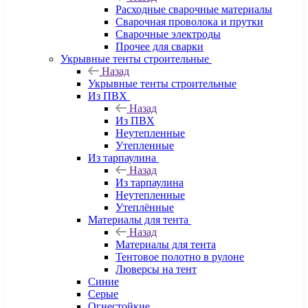
Расходные сварочные материалы
Сварочная проволока и прутки
Сварочные электроды
Прочее для сварки
Укрывные тенты строительные
Назад
Укрывные тенты строительные
Из ПВХ
Назад
Из ПВХ
Неутепленные
Утепленные
Из тарпаулина
Назад
Из тарпаулина
Неутепленные
Утеплённые
Материалы для тента
Назад
Материалы для тента
Тентовое полотно в рулоне
Люверсы на тент
Синие
Серые
Огнестойкие