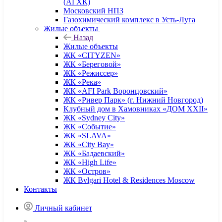
(АГХК)
Московский НПЗ
Газохимический комплекс в Усть-Луга
Жилые объекты
Назад
Жилые объекты
ЖК «CITYZEN»
ЖК «Береговой»
ЖК «Режиссер»
ЖК «Река»
ЖК «AFI Park Воронцовский»
ЖК «Ривер Парк» (г. Нижний Новгород)
Клубный дом в Хамовниках «ДОМ XXII»
ЖК «Sydney City»
ЖК «Событие»
ЖК «SLAVA»
ЖК «City Bay»
ЖК «Бадаевский»
ЖК «High Life»
ЖК «Остров»
ЖК Bvlgari Hotel & Residences Moscow
Контакты
Личный кабинет