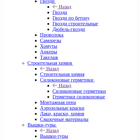
Гвозди
Назад
Гвозди
Гвозди по бетону
Гвозди строительные
Дюбель-гвозди
Проволока
Саморезы
Хомуты
Анкеры
Такелаж
Строительная химия
Назад
Строительная химия
Силиконовые герметики
Назад
Силиконовые герметики
Герметики силиконовые
Монтажная пена
Аэрозольные краски
Лаки, краски, химия
Смазочные материалы
Вышки-туры
Назад
Вышки-туры