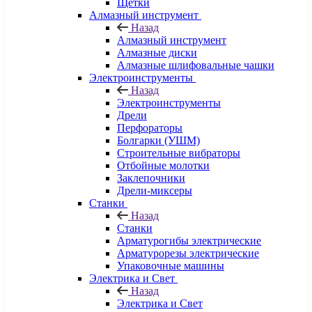
Щетки
Алмазный инструмент
Назад
Алмазный инструмент
Алмазные диски
Алмазные шлифовальные чашки
Электроинструменты
Назад
Электроинструменты
Дрели
Перфораторы
Болгарки (УШМ)
Строительные вибраторы
Отбойные молотки
Заклепочники
Дрели-миксеры
Станки
Назад
Станки
Арматурогибы электрические
Арматурорезы электрические
Упаковочные машины
Электрика и Свет
Назад
Электрика и Свет