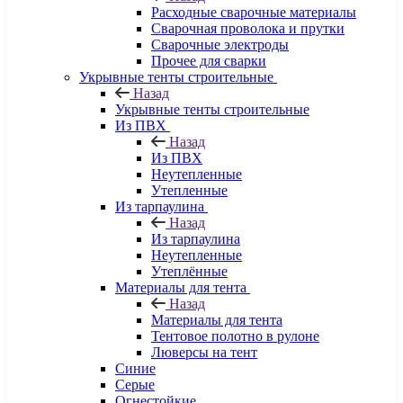
Расходные сварочные материалы
Сварочная проволока и прутки
Сварочные электроды
Прочее для сварки
Укрывные тенты строительные
Назад
Укрывные тенты строительные
Из ПВХ
Назад
Из ПВХ
Неутепленные
Утепленные
Из тарпаулина
Назад
Из тарпаулина
Неутепленные
Утеплённые
Материалы для тента
Назад
Материалы для тента
Тентовое полотно в рулоне
Люверсы на тент
Синие
Серые
Огнестойкие