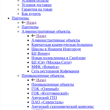
Условия оплаты
Условия доставки
Гарантия на товар
Как купить
Партнеры
Назад
Партнеры
Административные объекты
Назад
Административные объекты
Камчатская краеведческая больница
Школы в Нижнем Новгороде
БЦ Вперед
Новая поликлиника в Свиблове
БЦ iCity (Москва-Сити)
МФК «Botanica»
Сеть ресторанов Кофемания
Промышленные объекты
Назад
Промышленные объекты
ГОК «Озерный»
ГОК «Култуминский»
Амурский ГПЗ
ПАО «Северсталь»
Амурский газохимический комплекс