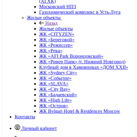
(АГХК)
Московский НПЗ
Газохимический комплекс в Усть-Луга
Жилые объекты
Назад
Жилые объекты
ЖК «CITYZEN»
ЖК «Береговой»
ЖК «Режиссер»
ЖК «Река»
ЖК «AFI Park Воронцовский»
ЖК «Ривер Парк» (г. Нижний Новгород)
Клубный дом в Хамовниках «ДОМ XXII»
ЖК «Sydney City»
ЖК «Событие»
ЖК «SLAVA»
ЖК «City Bay»
ЖК «Бадаевский»
ЖК «High Life»
ЖК «Остров»
ЖК Bvlgari Hotel & Residences Moscow
Контакты
Личный кабинет