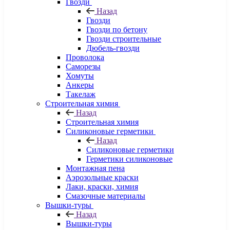
Гвозди
Назад
Гвозди
Гвозди по бетону
Гвозди строительные
Дюбель-гвозди
Проволока
Саморезы
Хомуты
Анкеры
Такелаж
Строительная химия
Назад
Строительная химия
Силиконовые герметики
Назад
Силиконовые герметики
Герметики силиконовые
Монтажная пена
Аэрозольные краски
Лаки, краски, химия
Смазочные материалы
Вышки-туры
Назад
Вышки-туры