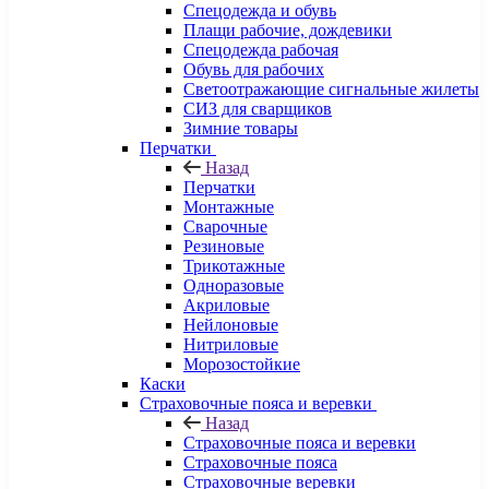
Спецодежда и обувь
Плащи рабочие, дождевики
Спецодежда рабочая
Обувь для рабочих
Светоотражающие сигнальные жилеты
СИЗ для сварщиков
Зимние товары
Перчатки
Назад
Перчатки
Монтажные
Сварочные
Резиновые
Трикотажные
Одноразовые
Акриловые
Нейлоновые
Нитриловые
Морозостойкие
Каски
Страховочные пояса и веревки
Назад
Страховочные пояса и веревки
Страховочные пояса
Страховочные веревки