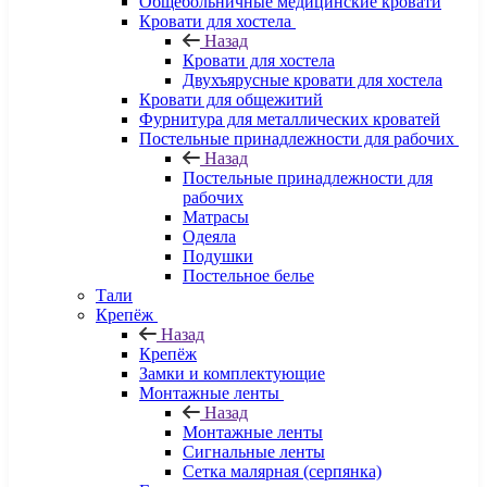
Общебольничные медицинские кровати
Кровати для хостела
Назад
Кровати для хостела
Двухъярусные кровати для хостела
Кровати для общежитий
Фурнитура для металлических кроватей
Постельные принадлежности для рабочих
Назад
Постельные принадлежности для
рабочих
Матрасы
Одеяла
Подушки
Постельное белье
Тали
Крепёж
Назад
Крепёж
Замки и комплектующие
Монтажные ленты
Назад
Монтажные ленты
Сигнальные ленты
Сетка малярная (серпянка)