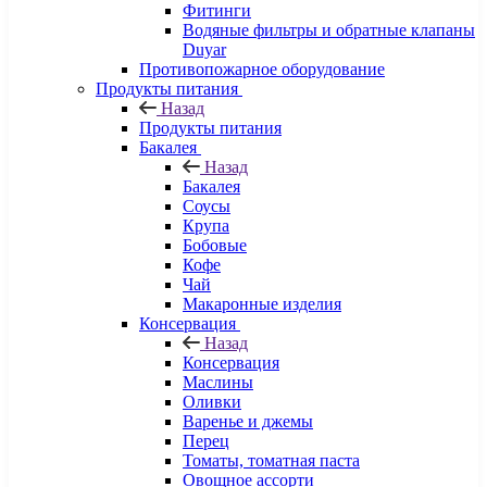
Фитинги
Водяные фильтры и обратные клапаны
Duyar
Противопожарное оборудование
Продукты питания
Назад
Продукты питания
Бакалея
Назад
Бакалея
Соусы
Крупа
Бобовые
Кофе
Чай
Макаронные изделия
Консервация
Назад
Консервация
Маслины
Оливки
Варенье и джемы
Перец
Томаты, томатная паста
Овощное ассорти