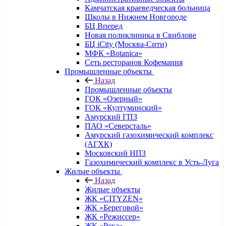
Камчатская краеведческая больница
Школы в Нижнем Новгороде
БЦ Вперед
Новая поликлиника в Свиблове
БЦ iCity (Москва-Сити)
МФК «Botanica»
Сеть ресторанов Кофемания
Промышленные объекты
Назад
Промышленные объекты
ГОК «Озерный»
ГОК «Култуминский»
Амурский ГПЗ
ПАО «Северсталь»
Амурский газохимический комплекс
(АГХК)
Московский НПЗ
Газохимический комплекс в Усть-Луга
Жилые объекты
Назад
Жилые объекты
ЖК «CITYZEN»
ЖК «Береговой»
ЖК «Режиссер»
ЖК «Река»