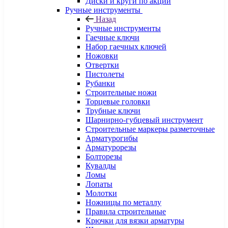
Диски и круги по акции
Ручные инструменты
Назад
Ручные инструменты
Гаечные ключи
Набор гаечных ключей
Ножовки
Отвертки
Пистолеты
Рубанки
Строительные ножи
Торцевые головки
Трубные ключи
Шарнирно-губцевый инструмент
Строительные маркеры разметочные
Арматурогибы
Арматурорезы
Болторезы
Кувалды
Ломы
Лопаты
Молотки
Ножницы по металлу
Правила строительные
Крючки для вязки арматуры