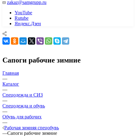
zakaz@samgrupp.ru
YouTube
Rutube
Яндекс.Дзен
Сапоги рабочие зимние
Главная
—
Каталог
—
Спецодежда и СИЗ
—
Спецодежда и обувь
—
Обувь для рабочих
—
Рабочая зимняя спецобувь
—
Сапоги рабочие зимние