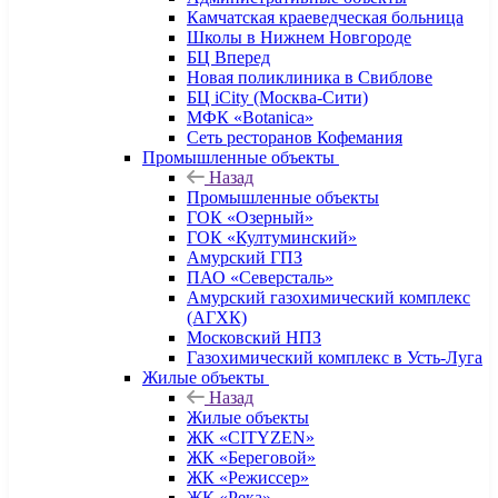
Камчатская краеведческая больница
Школы в Нижнем Новгороде
БЦ Вперед
Новая поликлиника в Свиблове
БЦ iCity (Москва-Сити)
МФК «Botanica»
Сеть ресторанов Кофемания
Промышленные объекты
Назад
Промышленные объекты
ГОК «Озерный»
ГОК «Култуминский»
Амурский ГПЗ
ПАО «Северсталь»
Амурский газохимический комплекс
(АГХК)
Московский НПЗ
Газохимический комплекс в Усть-Луга
Жилые объекты
Назад
Жилые объекты
ЖК «CITYZEN»
ЖК «Береговой»
ЖК «Режиссер»
ЖК «Река»