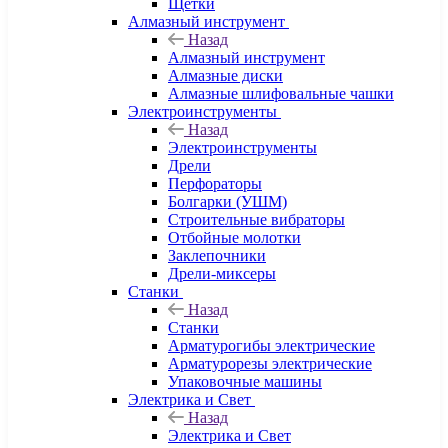
Щетки
Алмазный инструмент
Назад
Алмазный инструмент
Алмазные диски
Алмазные шлифовальные чашки
Электроинструменты
Назад
Электроинструменты
Дрели
Перфораторы
Болгарки (УШМ)
Строительные вибраторы
Отбойные молотки
Заклепочники
Дрели-миксеры
Станки
Назад
Станки
Арматурогибы электрические
Арматурорезы электрические
Упаковочные машины
Электрика и Свет
Назад
Электрика и Свет