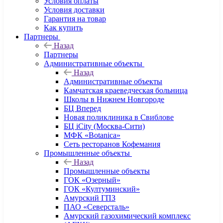
Условия оплаты
Условия доставки
Гарантия на товар
Как купить
Партнеры
Назад
Партнеры
Административные объекты
Назад
Административные объекты
Камчатская краеведческая больница
Школы в Нижнем Новгороде
БЦ Вперед
Новая поликлиника в Свиблове
БЦ iCity (Москва-Сити)
МФК «Botanica»
Сеть ресторанов Кофемания
Промышленные объекты
Назад
Промышленные объекты
ГОК «Озерный»
ГОК «Култуминский»
Амурский ГПЗ
ПАО «Северсталь»
Амурский газохимический комплекс