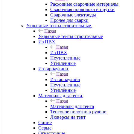
Расходные сварочные материалы
Сварочная проволока и прутки
Сварочные электроды
Прочее для сварки
Укрывные тенты строительные
Назад
Укрывные тенты строительные
Из ПВХ
Назад
Из ПВХ
Неутепленные
Утепленные
Из тарпаулина
Назад
Из тарпаулина
Неутепленные
Утеплённые
Материалы для тента
Назад
Материалы для тента
Тентовое полотно в рулоне
Люверсы на тент
Синие
Серые
Огнестойкие