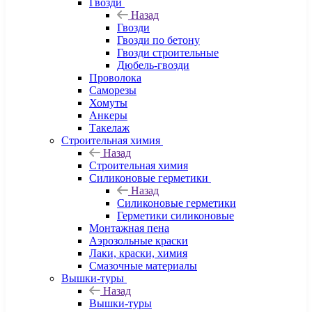
Гвозди
Назад
Гвозди
Гвозди по бетону
Гвозди строительные
Дюбель-гвозди
Проволока
Саморезы
Хомуты
Анкеры
Такелаж
Строительная химия
Назад
Строительная химия
Силиконовые герметики
Назад
Силиконовые герметики
Герметики силиконовые
Монтажная пена
Аэрозольные краски
Лаки, краски, химия
Смазочные материалы
Вышки-туры
Назад
Вышки-туры