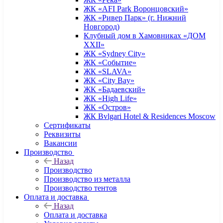
ЖК «AFI Park Воронцовский»
ЖК «Ривер Парк» (г. Нижний
Новгород)
Клубный дом в Хамовниках «ДОМ
XXII»
ЖК «Sydney City»
ЖК «Событие»
ЖК «SLAVA»
ЖК «City Bay»
ЖК «Бадаевский»
ЖК «High Life»
ЖК «Остров»
ЖК Bvlgari Hotel & Residences Moscow
Сертификаты
Реквизиты
Вакансии
Производство
Назад
Производство
Производство из металла
Производство тентов
Оплата и доставка
Назад
Оплата и доставка