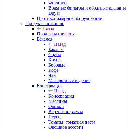
Фитинги
Водяные фильтры и обратные клапаны
Duyar
Противопожарное оборудование
Продукты питания
Назад
Продукты питания
Бакалея
Назад
Бакалея
Соусы
Крупа
Бобовые
Кофе
Чай
Макаронные изделия
Консервация
Назад
Консервация
Маслины
Оливки
Варенье и джемы
Перец
Томаты, томатная паста
Овощное ассорти