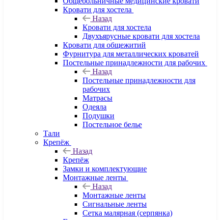
Общебольничные медицинские кровати
Кровати для хостела
Назад
Кровати для хостела
Двухъярусные кровати для хостела
Кровати для общежитий
Фурнитура для металлических кроватей
Постельные принадлежности для рабочих
Назад
Постельные принадлежности для
рабочих
Матрасы
Одеяла
Подушки
Постельное белье
Тали
Крепёж
Назад
Крепёж
Замки и комплектующие
Монтажные ленты
Назад
Монтажные ленты
Сигнальные ленты
Сетка малярная (серпянка)