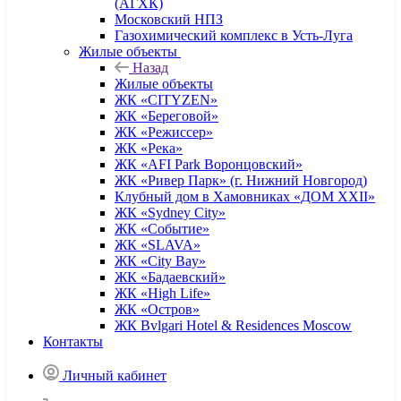
(АГХК)
Московский НПЗ
Газохимический комплекс в Усть-Луга
Жилые объекты
Назад
Жилые объекты
ЖК «CITYZEN»
ЖК «Береговой»
ЖК «Режиссер»
ЖК «Река»
ЖК «AFI Park Воронцовский»
ЖК «Ривер Парк» (г. Нижний Новгород)
Клубный дом в Хамовниках «ДОМ XXII»
ЖК «Sydney City»
ЖК «Событие»
ЖК «SLAVA»
ЖК «City Bay»
ЖК «Бадаевский»
ЖК «High Life»
ЖК «Остров»
ЖК Bvlgari Hotel & Residences Moscow
Контакты
Личный кабинет