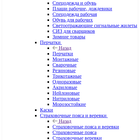
Спецодежда и обувь
Плащи рабочие, дождевики
Спецодежда рабочая
Обувь для рабочих
Светоотражающие сигнальные жилеты
СИЗ для сварщиков
Зимние товары
Перчатки
Назад
Перчатки
Монтажные
Сварочные
Резиновые
Трикотажные
Одноразовые
Акриловые
Нейлоновые
Нитриловые
Морозостойкие
Каски
Страховочные пояса и веревки
Назад
Страховочные пояса и веревки
Страховочные пояса
Страховочные веревки