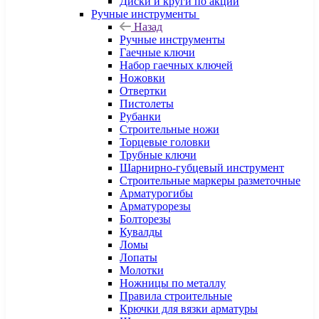
Диски и круги по акции
Ручные инструменты
Назад
Ручные инструменты
Гаечные ключи
Набор гаечных ключей
Ножовки
Отвертки
Пистолеты
Рубанки
Строительные ножи
Торцевые головки
Трубные ключи
Шарнирно-губцевый инструмент
Строительные маркеры разметочные
Арматурогибы
Арматурорезы
Болторезы
Кувалды
Ломы
Лопаты
Молотки
Ножницы по металлу
Правила строительные
Крючки для вязки арматуры