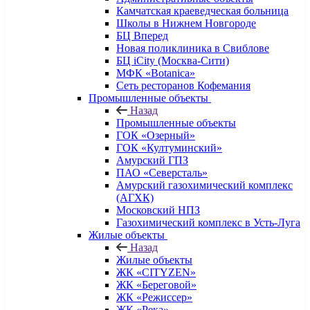
Камчатская краеведческая больница
Школы в Нижнем Новгороде
БЦ Вперед
Новая поликлиника в Свиблове
БЦ iCity (Москва-Сити)
МФК «Botanica»
Сеть ресторанов Кофемания
Промышленные объекты
Назад
Промышленные объекты
ГОК «Озерный»
ГОК «Култуминский»
Амурский ГПЗ
ПАО «Северсталь»
Амурский газохимический комплекс
(АГХК)
Московский НПЗ
Газохимический комплекс в Усть-Луга
Жилые объекты
Назад
Жилые объекты
ЖК «CITYZEN»
ЖК «Береговой»
ЖК «Режиссер»
ЖК «Река»