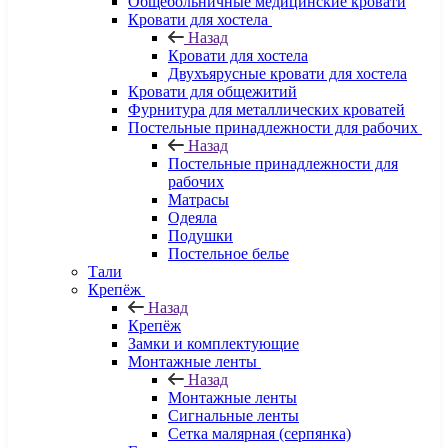
Общебольничные медицинские кровати
Кровати для хостела
Назад
Кровати для хостела
Двухъярусные кровати для хостела
Кровати для общежитий
Фурнитура для металлических кроватей
Постельные принадлежности для рабочих
Назад
Постельные принадлежности для
рабочих
Матрасы
Одеяла
Подушки
Постельное белье
Тали
Крепёж
Назад
Крепёж
Замки и комплектующие
Монтажные ленты
Назад
Монтажные ленты
Сигнальные ленты
Сетка малярная (серпянка)