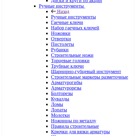
Диски и круги по акции
Ручные инструменты
Назад
Ручные инструменты
Гаечные ключи
Набор гаечных ключей
Ножовки
Отвертки
Пистолеты
Рубанки
Строительные ножи
Торцевые головки
Трубные ключи
Шарнирно-губцевый инструмент
Строительные маркеры разметочные
Арматурогибы
Арматурорезы
Болторезы
Кувалды
Ломы
Лопаты
Молотки
Ножницы по металлу
Правила строительные
Крючки для вязки арматуры