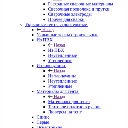
Расходные сварочные материалы
Сварочная проволока и прутки
Сварочные электроды
Прочее для сварки
Укрывные тенты строительные
Назад
Укрывные тенты строительные
Из ПВХ
Назад
Из ПВХ
Неутепленные
Утепленные
Из тарпаулина
Назад
Из тарпаулина
Неутепленные
Утеплённые
Материалы для тента
Назад
Материалы для тента
Тентовое полотно в рулоне
Люверсы на тент
Синие
Серые
Огнестойкие