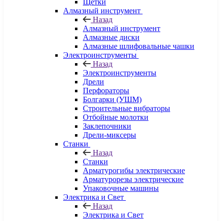
Щетки
Алмазный инструмент
Назад
Алмазный инструмент
Алмазные диски
Алмазные шлифовальные чашки
Электроинструменты
Назад
Электроинструменты
Дрели
Перфораторы
Болгарки (УШМ)
Строительные вибраторы
Отбойные молотки
Заклепочники
Дрели-миксеры
Станки
Назад
Станки
Арматурогибы электрические
Арматурорезы электрические
Упаковочные машины
Электрика и Свет
Назад
Электрика и Свет