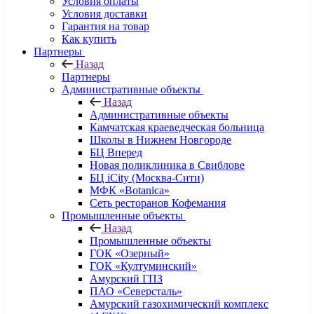
Условия оплаты
Условия доставки
Гарантия на товар
Как купить
Партнеры
Назад
Партнеры
Административные объекты
Назад
Административные объекты
Камчатская краеведческая больница
Школы в Нижнем Новгороде
БЦ Вперед
Новая поликлиника в Свиблове
БЦ iCity (Москва-Сити)
МФК «Botanica»
Сеть ресторанов Кофемания
Промышленные объекты
Назад
Промышленные объекты
ГОК «Озерный»
ГОК «Култуминский»
Амурский ГПЗ
ПАО «Северсталь»
Амурский газохимический комплекс