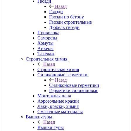
Гвозди
Назад
Гвозди
Гвозди по бетону
Гвозди строительные
Дюбель-гвозди
Проволока
Саморезы
Хомуты
Анкеры
Такелаж
Строительная химия
Назад
Строительная химия
Силиконовые герметики
Назад
Силиконовые герметики
Герметики силиконовые
Монтажная пена
Аэрозольные краски
Лаки, краски, химия
Смазочные материалы
Вышки-туры
Назад
Вышки-туры