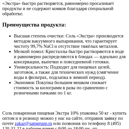
«Экстра» быстро растворяется, равномерно просаливает
продукты и не содержит комков благодаря специальной
обработке.
Преимущества продукта:
Высшая степень очистки: Соль «Экстра» производится
методом вакуумного выпаривания, что гарантирует
чистоту 99,7% NaCl и отсутствие тяжёлых металлов.
Мелкий помол: Кристаллы быстро растворяются в воде
и равномерно распределяются в блюдах — идеально для
консервации, выпечки и повседневной готовки.
Универсальность: Подходит для пищевых целей,
заготовок, а также для технических нужд (смягчение
воды в фильтрах, подсыпка в зимний период).
Экономия: Покупка большим мешком снижает
стоимость за килограмм в разы по сравнению с
розничными пачками по 1 кг.
Соль поваренная пищевая Экстра 10% упаковка 50 кг - купить
оптом и в розницу можно у нас на сайте, отправив заявку по
почте
zakaz@samgrupp.ru
или позвонив по телефону 8 (495)
120-32-22 в рабочее время с 9:00 до 18:00 пн.-пт.