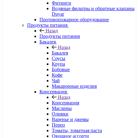
Фитинги
Водяные фильтры и обратные клапаны
Duyar
Противопожарное оборудование
Продукты питания
Назад
Продукты питания
Бакалея
Назад
Бакалея
Соусы
Крупа
Бобовые
Кофе
Чай
Макаронные изделия
Консервация
Назад
Консервация
Маслины
Оливки
Варенье и джемы
Перец
Томаты, томатная паста
Овощное ассорти