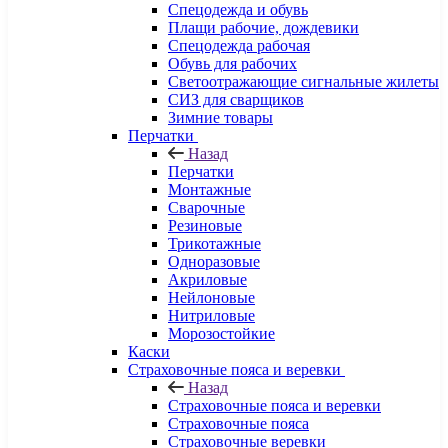
Спецодежда и обувь
Плащи рабочие, дождевики
Спецодежда рабочая
Обувь для рабочих
Светоотражающие сигнальные жилеты
СИЗ для сварщиков
Зимние товары
Перчатки
Назад
Перчатки
Монтажные
Сварочные
Резиновые
Трикотажные
Одноразовые
Акриловые
Нейлоновые
Нитриловые
Морозостойкие
Каски
Страховочные пояса и веревки
Назад
Страховочные пояса и веревки
Страховочные пояса
Страховочные веревки