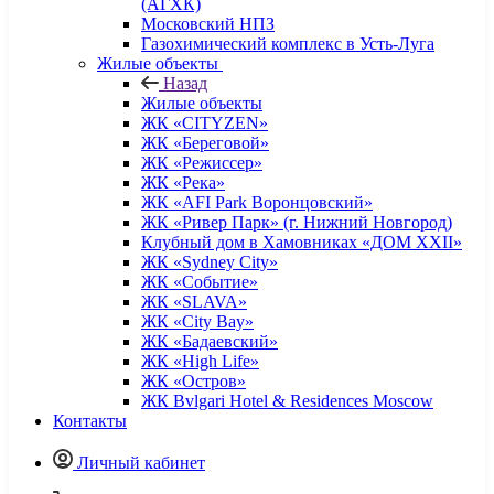
(АГХК)
Московский НПЗ
Газохимический комплекс в Усть-Луга
Жилые объекты
Назад
Жилые объекты
ЖК «CITYZEN»
ЖК «Береговой»
ЖК «Режиссер»
ЖК «Река»
ЖК «AFI Park Воронцовский»
ЖК «Ривер Парк» (г. Нижний Новгород)
Клубный дом в Хамовниках «ДОМ XXII»
ЖК «Sydney City»
ЖК «Событие»
ЖК «SLAVA»
ЖК «City Bay»
ЖК «Бадаевский»
ЖК «High Life»
ЖК «Остров»
ЖК Bvlgari Hotel & Residences Moscow
Контакты
Личный кабинет