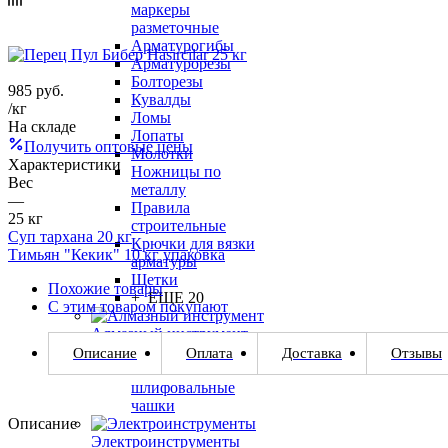
маркеры
разметочные
Арматурогибы
Арматурорезы
Болторезы
985
руб.
Кувалды
/кг
Ломы
На складе
Лопаты
Получить оптовые цены
Молотки
Характеристики
Ножницы по
Вес
металлу
—
Правила
25 кг
строительные
Суп тархана 20 кг
Крючки для вязки
Тимьян "Кекик" 10 кг упаковка
арматуры
Щетки
Похожие товары
+ ЕЩЕ 20
С этим товаром покупают
Алмазный инструмент
Алмазные диски
Описание
Оплата
Доставка
Отзывы
Алмазные
шлифовальные
чашки
Описание
Электроинструменты