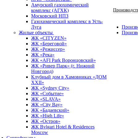
Амурский газохимический
Производст
комплекс (АГХК)
Московский НПЗ
Газохимический комплекс в Усть-
Луга
Произво
Жилые объекты
Произв
ЖК «CITYZEN»
ЖК «Береговой»
ЖК «Режиссер»
ЖК «Река»
ЖК «AFI Park Воронцовский»
ЖК «Ривер Парк» (г. Нижний
Новгород)
Клубный дом в Хамовниках «ДОМ
XXII»
ЖК «Sydney City»
ЖК «Событие»
ЖК «SLAVA»
ЖК «City Bay»
ЖК «Бадаевский»
ЖК «High Life»
ЖК «Остров»
ЖК Bvlgari Hotel & Residences
Moscow
Сертификаты