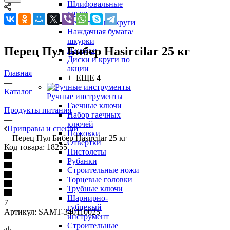
Шлифовальные
круги
Лепестковые круги
Наждачная бумага/
шкурки
Перец Пул Бибер Hasircilar 25 кг
Насадки
Диски и круги по
акции
Главная
+ ЕЩЕ 4
—
Каталог
Ручные инструменты
—
Гаечные ключи
Продукты питания
Набор гаечных
—
ключей
Приправы и специи
Ножовки
—
Перец Пул Бибер Hasircilar 25 кг
Отвертки
Код товара:
18255
Пистолеты
Рубанки
Строительные ножи
Торцевые головки
Трубные ключи
Шарнирно-
7
губцевый
Артикул:
SAMT-340110025
инструмент
Строительные