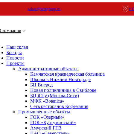
zakaz@samgrupp.ru
г.
О компании
Наш склад
Бренды
Новости
Проекты
Административные объекты
Камчатская краеведческая больница
Школы в Нижнем Новгороде
БЦ Вперед
Новая поликлиника в Свиблове
БЦ iCity (Москва-Сити)
МФК «Botanica»
Сеть ресторанов Кофемания
Промышленные объекты
ГОК «Озерный»
ГОК «Култуминский»
Амурский ГПЗ
ПАО «Северсталь»