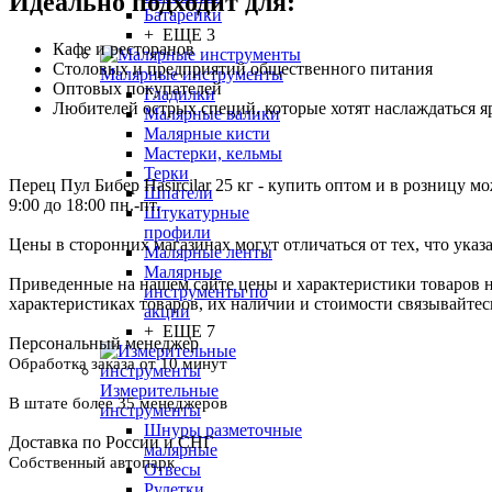
Идеально подходит для:
Батарейки
+ ЕЩЕ 3
Кафе и ресторанов
Столовых и предприятий общественного питания
Малярные инструменты
Оптовых покупателей
Гладилки
Любителей острых специй, которые хотят наслаждаться я
Малярные валики
Малярные кисти
Мастерки, кельмы
Терки
Перец Пул Бибер Hasircilar 25 кг - купить оптом и в розницу м
Шпатели
9:00 до 18:00 пн.-пт.
Штукатурные
профили
Цены в сторонних магазинах могут отличаться от тех, что указ
Малярные ленты
Малярные
Приведенные на нашем сайте цены и характеристики товаров 
инструменты по
характеристиках товаров, их наличии и стоимости связывайте
акции
+ ЕЩЕ 7
Персональный менеджер
Обработка заказа от 10 минут
Измерительные
В штате более 35 менеджеров
инструменты
Шнуры разметочные
Доставка по России и СНГ
малярные
Собственный автопарк
Отвесы
Рулетки