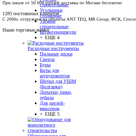
При заказе от 50 000 рублей доставка по Москве бесплатно
строительные
Угольники
1285 постоянных клиентов
столярные
С 2006г. отгружаем на объекты ANT TEQ, MR Group, ФСК, Crocus 
Уровни
строительные
Наши торговые марки
Штангенциркули
+ ЕЩЕ 4
Расходные инструменты
Пильные диски
Сверла
Буры
Биты для
шуруповертов
Щетки для УШМ
(Болгарки)
Лопатки, пики,
зубила
Для дрелей-
миксеров
+ ЕЩЕ 5
Оборудование для