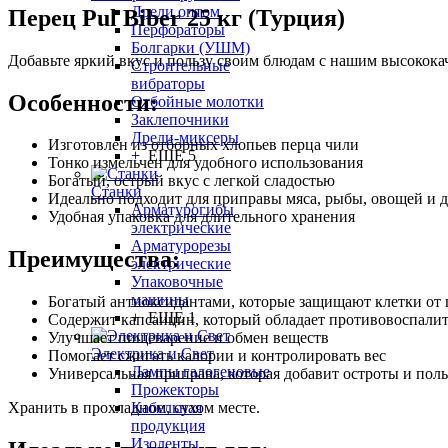
Дрели оптом
Перец Pul Biber 25 кг (Турция)
Перфораторы
Болгарки (УШМ)
Добавьте яркий вкус и пользу своим блюдам с нашим высококач
Строительные
вибраторы
Особенности:
Отбойные молотки
Заклепочники
Дрели-миксеры
Изготовлен из отборных хлопьев перца чили
+ ЕЩЕ 5
Тонко измельчен для удобного использования
Богатый, острый вкус с легкой сладостью
Станки
Идеально подходит для приправы мяса, рыбы, овощей и 
Арматурогибы
Удобная упаковка для длительного хранения
электрические
Арматурорезы
Преимущества:
электрические
Упаковочные
машины
Богатый антиоксидантами, которые защищают клетки от
+ ЕЩЕ 1
Содержит капсаицин, который обладает противовоспал
Улучшает пищеварение и обмен веществ
Электрика и Свет
Помогает сжигать калории и контролировать вес
Лампы галогеновые
Универсальная приправа, которая добавит остроты и по
Прожекторы
Кабельная
Хранить в прохладном, сухом месте.
продукция
Изоленты