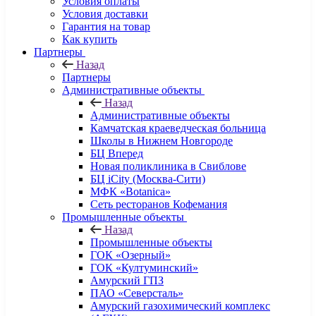
Условия оплаты
Условия доставки
Гарантия на товар
Как купить
Партнеры
Назад
Партнеры
Административные объекты
Назад
Административные объекты
Камчатская краеведческая больница
Школы в Нижнем Новгороде
БЦ Вперед
Новая поликлиника в Свиблове
БЦ iCity (Москва-Сити)
МФК «Botanica»
Сеть ресторанов Кофемания
Промышленные объекты
Назад
Промышленные объекты
ГОК «Озерный»
ГОК «Култуминский»
Амурский ГПЗ
ПАО «Северсталь»
Амурский газохимический комплекс