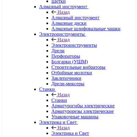
Щетки
Алмазный инструмент
Назад
Алмазный инструмент
Алмазные диски
Алмазные шлифовальные чашки
Электроинструменты
Назад
Электроинструменты
Дрели
Перфораторы
Болгарки (УШМ)
Строительные вибраторы
Отбойные молотки
Заклепочники
Дрели-миксеры
Станки
Назад
Станки
Арматурогибы электрические
Арматурорезы электрические
Упаковочные машины
Электрика и Свет
Назад
Электрика и Свет