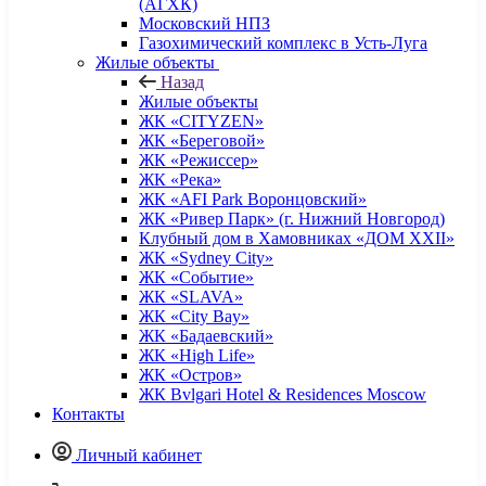
(АГХК)
Московский НПЗ
Газохимический комплекс в Усть-Луга
Жилые объекты
Назад
Жилые объекты
ЖК «CITYZEN»
ЖК «Береговой»
ЖК «Режиссер»
ЖК «Река»
ЖК «AFI Park Воронцовский»
ЖК «Ривер Парк» (г. Нижний Новгород)
Клубный дом в Хамовниках «ДОМ XXII»
ЖК «Sydney City»
ЖК «Событие»
ЖК «SLAVA»
ЖК «City Bay»
ЖК «Бадаевский»
ЖК «High Life»
ЖК «Остров»
ЖК Bvlgari Hotel & Residences Moscow
Контакты
Личный кабинет