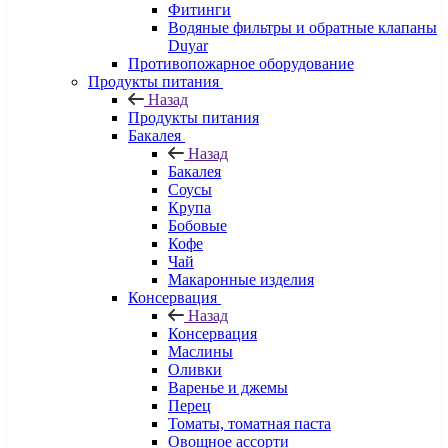
Фитинги
Водяные фильтры и обратные клапаны
Duyar
Противопожарное оборудование
Продукты питания
Назад
Продукты питания
Бакалея
Назад
Бакалея
Соусы
Крупа
Бобовые
Кофе
Чай
Макаронные изделия
Консервация
Назад
Консервация
Маслины
Оливки
Варенье и джемы
Перец
Томаты, томатная паста
Овощное ассорти