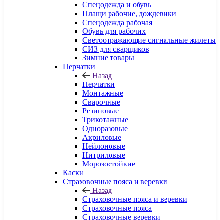
Спецодежда и обувь
Плащи рабочие, дождевики
Спецодежда рабочая
Обувь для рабочих
Светоотражающие сигнальные жилеты
СИЗ для сварщиков
Зимние товары
Перчатки
Назад
Перчатки
Монтажные
Сварочные
Резиновые
Трикотажные
Одноразовые
Акриловые
Нейлоновые
Нитриловые
Морозостойкие
Каски
Страховочные пояса и веревки
Назад
Страховочные пояса и веревки
Страховочные пояса
Страховочные веревки