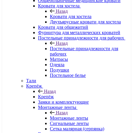
Общебольничные медицинские кровати
Кровати для хостела
Назад
Кровати для хостела
Двухъярусные кровати для хостела
Кровати для общежитий
Фурнитура для металлических кроватей
Постельные принадлежности для рабочих
Назад
Постельные принадлежности для
рабочих
Матрасы
Одеяла
Подушки
Постельное белье
Тали
Крепёж
Назад
Крепёж
Замки и комплектующие
Монтажные ленты
Назад
Монтажные ленты
Сигнальные ленты
Сетка малярная (серпянка)