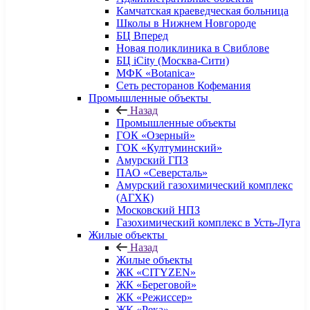
Камчатская краеведческая больница
Школы в Нижнем Новгороде
БЦ Вперед
Новая поликлиника в Свиблове
БЦ iCity (Москва-Сити)
МФК «Botanica»
Сеть ресторанов Кофемания
Промышленные объекты
Назад
Промышленные объекты
ГОК «Озерный»
ГОК «Култуминский»
Амурский ГПЗ
ПАО «Северсталь»
Амурский газохимический комплекс
(АГХК)
Московский НПЗ
Газохимический комплекс в Усть-Луга
Жилые объекты
Назад
Жилые объекты
ЖК «CITYZEN»
ЖК «Береговой»
ЖК «Режиссер»
ЖК «Река»