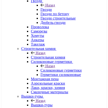
Гвозди
Назад
Гвозди
Гвозди по бетону
Гвозди строительные
Дюбель-гвозди
Проволока
Саморезы
Хомуты
Анкеры
Такелаж
Строительная химия
Назад
Строительная химия
Силиконовые герметики
Назад
Силиконовые герметики
Герметики силиконовые
Монтажная пена
Аэрозольные краски
Лаки, краски, химия
Смазочные материалы
Вышки-туры
Назад
Вышки-туры