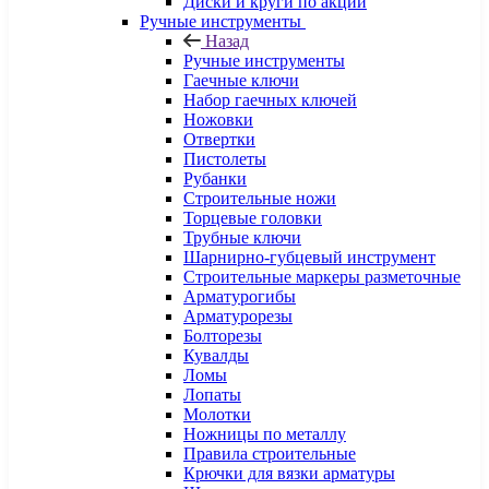
Диски и круги по акции
Ручные инструменты
Назад
Ручные инструменты
Гаечные ключи
Набор гаечных ключей
Ножовки
Отвертки
Пистолеты
Рубанки
Строительные ножи
Торцевые головки
Трубные ключи
Шарнирно-губцевый инструмент
Строительные маркеры разметочные
Арматурогибы
Арматурорезы
Болторезы
Кувалды
Ломы
Лопаты
Молотки
Ножницы по металлу
Правила строительные
Крючки для вязки арматуры