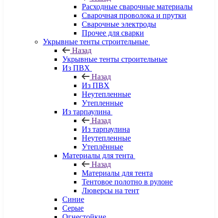
Расходные сварочные материалы
Сварочная проволока и прутки
Сварочные электроды
Прочее для сварки
Укрывные тенты строительные
Назад
Укрывные тенты строительные
Из ПВХ
Назад
Из ПВХ
Неутепленные
Утепленные
Из тарпаулина
Назад
Из тарпаулина
Неутепленные
Утеплённые
Материалы для тента
Назад
Материалы для тента
Тентовое полотно в рулоне
Люверсы на тент
Синие
Серые
Огнестойкие