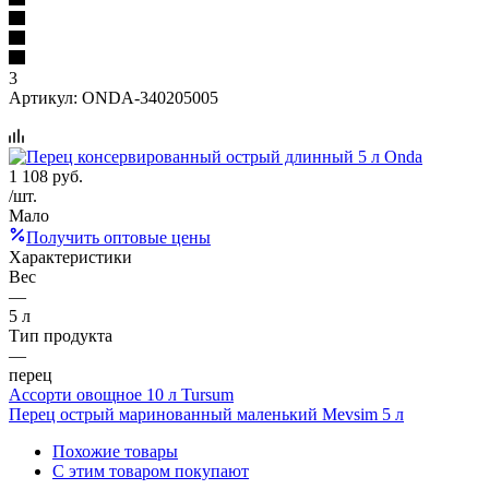
3
Артикул:
ONDA-340205005
1 108
руб.
/шт.
Мало
Получить оптовые цены
Характеристики
Вес
—
5 л
Тип продукта
—
перец
Ассорти овощное 10 л Tursum
Перец острый маринованный маленький Mevsim 5 л
Похожие товары
С этим товаром покупают