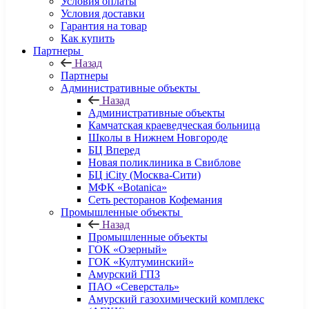
Условия оплаты
Условия доставки
Гарантия на товар
Как купить
Партнеры
Назад
Партнеры
Административные объекты
Назад
Административные объекты
Камчатская краеведческая больница
Школы в Нижнем Новгороде
БЦ Вперед
Новая поликлиника в Свиблове
БЦ iCity (Москва-Сити)
МФК «Botanica»
Сеть ресторанов Кофемания
Промышленные объекты
Назад
Промышленные объекты
ГОК «Озерный»
ГОК «Култуминский»
Амурский ГПЗ
ПАО «Северсталь»
Амурский газохимический комплекс