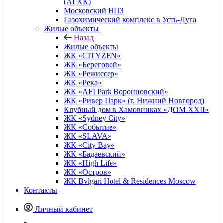
(АГХК)
Московский НПЗ
Газохимический комплекс в Усть-Луга
Жилые объекты
Назад
Жилые объекты
ЖК «CITYZEN»
ЖК «Береговой»
ЖК «Режиссер»
ЖК «Река»
ЖК «AFI Park Воронцовский»
ЖК «Ривер Парк» (г. Нижний Новгород)
Клубный дом в Хамовниках «ДОМ XXII»
ЖК «Sydney City»
ЖК «Событие»
ЖК «SLAVA»
ЖК «City Bay»
ЖК «Бадаевский»
ЖК «High Life»
ЖК «Остров»
ЖК Bvlgari Hotel & Residences Moscow
Контакты
Личный кабинет