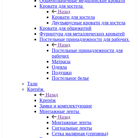
Общебольничные медицинские кровати
Кровати для хостела
Назад
Кровати для хостела
Двухъярусные кровати для хостела
Кровати для общежитий
Фурнитура для металлических кроватей
Постельные принадлежности для рабочих
Назад
Постельные принадлежности для
рабочих
Матрасы
Одеяла
Подушки
Постельное белье
Тали
Крепёж
Назад
Крепёж
Замки и комплектующие
Монтажные ленты
Назад
Монтажные ленты
Сигнальные ленты
Сетка малярная (серпянка)