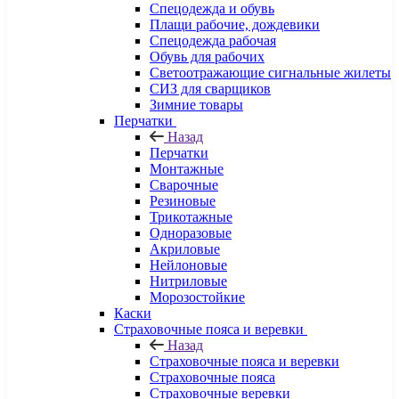
Спецодежда и обувь
Плащи рабочие, дождевики
Спецодежда рабочая
Обувь для рабочих
Светоотражающие сигнальные жилеты
СИЗ для сварщиков
Зимние товары
Перчатки
Назад
Перчатки
Монтажные
Сварочные
Резиновые
Трикотажные
Одноразовые
Акриловые
Нейлоновые
Нитриловые
Морозостойкие
Каски
Страховочные пояса и веревки
Назад
Страховочные пояса и веревки
Страховочные пояса
Страховочные веревки