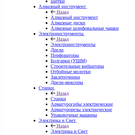
Щетки
Алмазный инструмент
Назад
Алмазный инструмент
Алмазные диски
Алмазные шлифовальные чашки
Электроинструменты
Назад
Электроинструменты
Дрели
Перфораторы
Болгарки (УШМ)
Строительные вибраторы
Отбойные молотки
Заклепочники
Дрели-миксеры
Станки
Назад
Станки
Арматурогибы электрические
Арматурорезы электрические
Упаковочные машины
Электрика и Свет
Назад
Электрика и Свет