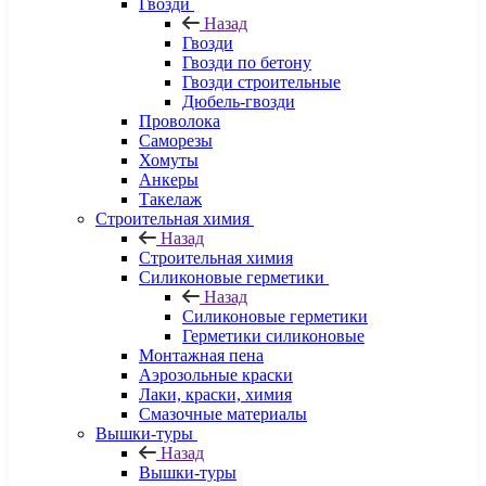
Гвозди
Назад
Гвозди
Гвозди по бетону
Гвозди строительные
Дюбель-гвозди
Проволока
Саморезы
Хомуты
Анкеры
Такелаж
Строительная химия
Назад
Строительная химия
Силиконовые герметики
Назад
Силиконовые герметики
Герметики силиконовые
Монтажная пена
Аэрозольные краски
Лаки, краски, химия
Смазочные материалы
Вышки-туры
Назад
Вышки-туры