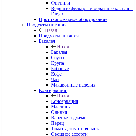
Фитинги
Водяные фильтры и обратные клапаны
Duyar
Противопожарное оборудование
Продукты питания
Назад
Продукты питания
Бакалея
Назад
Бакалея
Соусы
Крупа
Бобовые
Кофе
Чай
Макаронные изделия
Консервация
Назад
Консервация
Маслины
Оливки
Варенье и джемы
Перец
Томаты, томатная паста
Овощное ассорти