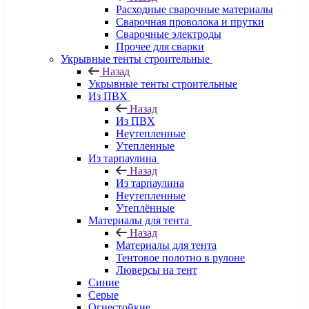
Расходные сварочные материалы
Сварочная проволока и прутки
Сварочные электроды
Прочее для сварки
Укрывные тенты строительные
Назад
Укрывные тенты строительные
Из ПВХ
Назад
Из ПВХ
Неутепленные
Утепленные
Из тарпаулина
Назад
Из тарпаулина
Неутепленные
Утеплённые
Материалы для тента
Назад
Материалы для тента
Тентовое полотно в рулоне
Люверсы на тент
Синие
Серые
Огнестойкие