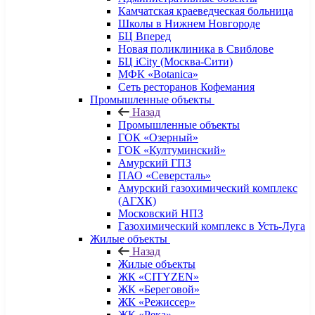
Камчатская краеведческая больница
Школы в Нижнем Новгороде
БЦ Вперед
Новая поликлиника в Свиблове
БЦ iCity (Москва-Сити)
МФК «Botanica»
Сеть ресторанов Кофемания
Промышленные объекты
Назад
Промышленные объекты
ГОК «Озерный»
ГОК «Култуминский»
Амурский ГПЗ
ПАО «Северсталь»
Амурский газохимический комплекс
(АГХК)
Московский НПЗ
Газохимический комплекс в Усть-Луга
Жилые объекты
Назад
Жилые объекты
ЖК «CITYZEN»
ЖК «Береговой»
ЖК «Режиссер»
ЖК «Река»