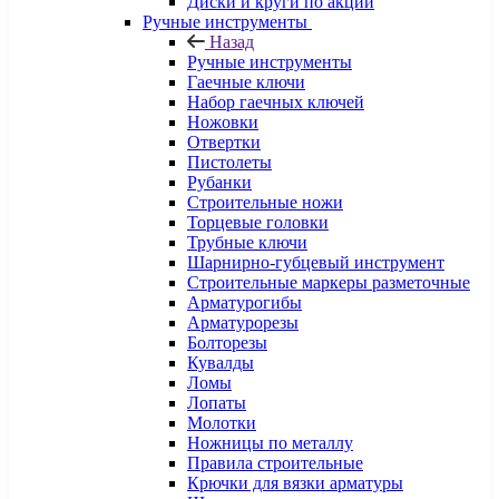
Диски и круги по акции
Ручные инструменты
Назад
Ручные инструменты
Гаечные ключи
Набор гаечных ключей
Ножовки
Отвертки
Пистолеты
Рубанки
Строительные ножи
Торцевые головки
Трубные ключи
Шарнирно-губцевый инструмент
Строительные маркеры разметочные
Арматурогибы
Арматурорезы
Болторезы
Кувалды
Ломы
Лопаты
Молотки
Ножницы по металлу
Правила строительные
Крючки для вязки арматуры