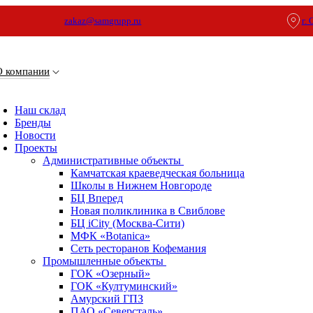
zakaz@samgrupp.ru
г.
О компании
Наш склад
Бренды
Новости
Проекты
Административные объекты
Камчатская краеведческая больница
Школы в Нижнем Новгороде
БЦ Вперед
Новая поликлиника в Свиблове
БЦ iCity (Москва-Сити)
МФК «Botanica»
Сеть ресторанов Кофемания
Промышленные объекты
ГОК «Озерный»
ГОК «Култуминский»
Амурский ГПЗ
ПАО «Северсталь»