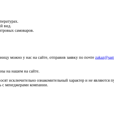
.
пературах.
й вид.
итровых самоваров.
зницу можно у нас на сайте, отправив заявку по почте
zakaz@sam
аны на нашем на сайте.
носят исключительно ознакомительный характер и не являются 
сь с менеджерами компании.