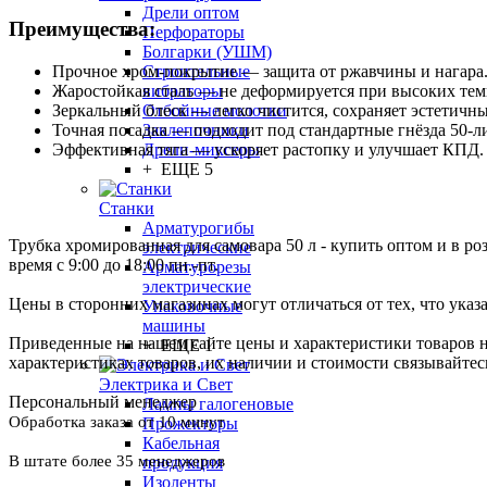
Дрели оптом
Преимущества:
Перфораторы
Болгарки (УШМ)
Строительные
Прочное хром-покрытие — защита от ржавчины и нагара
вибраторы
Жаростойкая сталь — не деформируется при высоких тем
Отбойные молотки
Зеркальный блеск — легко чистится, сохраняет эстетичны
Заклепочники
Точная посадка — подходит под стандартные гнёзда 50-л
Дрели-миксеры
Эффективная тяга — ускоряет растопку и улучшает КПД.
+ ЕЩЕ 5
Станки
Арматурогибы
Трубка хромированная для самовара 50 л - купить оптом и в ро
электрические
время с 9:00 до 18:00 пн.-пт.
Арматурорезы
электрические
Цены в сторонних магазинах могут отличаться от тех, что указ
Упаковочные
машины
Приведенные на нашем сайте цены и характеристики товаров 
+ ЕЩЕ 1
характеристиках товаров, их наличии и стоимости связывайте
Электрика и Свет
Персональный менеджер
Лампы галогеновые
Обработка заказа от 10 минут
Прожекторы
Кабельная
В штате более 35 менеджеров
продукция
Изоленты