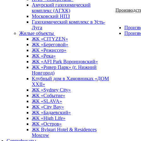
Амурский газохимический
Производст
комплекс (АГХК)
Московский НПЗ
Газохимический комплекс в Усть-
Луга
Произво
Жилые объекты
Произв
ЖК «CITYZEN»
ЖК «Береговой»
ЖК «Режиссер»
ЖК «Река»
ЖК «AFI Park Воронцовский»
ЖК «Ривер Парк» (г. Нижний
Новгород)
Клубный дом в Хамовниках «ДОМ
XXII»
ЖК «Sydney City»
ЖК «Событие»
ЖК «SLAVA»
ЖК «City Bay»
ЖК «Бадаевский»
ЖК «High Life»
ЖК «Остров»
ЖК Bvlgari Hotel & Residences
Moscow
Сертификаты