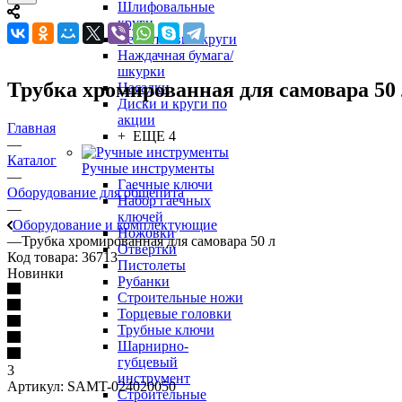
Шлифовальные
круги
Лепестковые круги
Наждачная бумага/
шкурки
Трубка хромированная для самовара 50
Насадки
Диски и круги по
акции
Главная
+ ЕЩЕ 4
—
Каталог
Ручные инструменты
—
Гаечные ключи
Оборудование для общепита
Набор гаечных
—
ключей
Оборудование и комплектующие
Ножовки
—
Трубка хромированная для самовара 50 л
Отвертки
Код товара:
36713
Пистолеты
Новинки
Рубанки
Строительные ножи
Торцевые головки
Трубные ключи
Шарнирно-
губцевый
3
инструмент
Артикул:
SAMT-024020050
Строительные