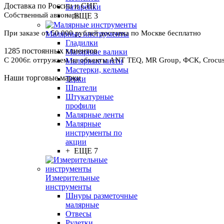
Доставка по России и СНГ
Батарейки
Собственный автопарк
+ ЕЩЕ 3
При заказе от 50 000 рублей доставка по Москве бесплатно
Малярные инструменты
Гладилки
1285 постоянных клиентов
Малярные валики
С 2006г. отгружаем на объекты ANT TEQ, MR Group, ФСК, Crocus 
Малярные кисти
Мастерки, кельмы
Наши торговые марки
Терки
Шпатели
Штукатурные
профили
Малярные ленты
Малярные
инструменты по
акции
+ ЕЩЕ 7
Измерительные
инструменты
Шнуры разметочные
малярные
Отвесы
Рулетки