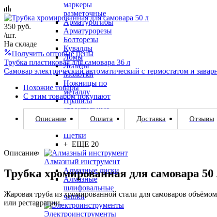
маркеры
разметочные
Арматурогибы
350
руб.
Арматурорезы
/шт.
Болторезы
На складе
Кувалды
Получить оптовые цены
Ломы
Трубка пластиковая для самовара 36 л
Лопаты
Самовар электрический автоматический с термостатом и зава
Молотки
Ножницы по
Похожие товары
металлу
С этим товаром покупают
Правила
строительные
Крючки для вязки
Описание
Оплата
Доставка
Отзывы
арматуры
Щетки
+ ЕЩЕ 20
Описание
Алмазный инструмент
Алмазные диски
Трубка хромированная для самовара 50
Алмазные
шлифовальные
Жаровая труба из хромированной стали для самоваров объёмом
чашки
или реставрации.
Электроинструменты