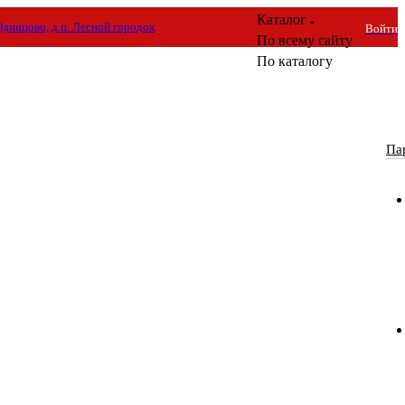
Каталог
 Одинцово, д.п. Лесной городок
Войти
По всему сайту
По каталогу
Па