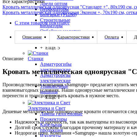
Все характеристики
Дрели оптом
Кровать металлическая одноярусная "Стандарт +", 80х190 см, с
Перфораторы
Кровать металлическая одноярусная Эконом +, 70x190 см, сетк
Болгарки (УШМ)
Строительные
С этим товаром покупают
вибраторы
Отбойные молотки
Заклепочники
Описание
Характеристики
Оплата
Д
Дрели-миксеры
+ ЕЩЕ 5
Описание
Станки
Арматурогибы
электрические
Кровать металлическая одноярусная "Ст
Арматурорезы
электрические
Производственная компания «Samgrupp»
предлагает купить ме
Упаковочные
взаимовыгодных условиях. Наши одноярусные металлические кро
машины
перенести и транспортировать кровать в нужное место.
+ ЕЩЕ 1
Электрика и Свет
Дешевые металлические одноярусные кровати отличаются сле
Лампы галогеновые
Прожекторы
Надежность и прочность, так как выпущены из высокопро
Кабельная
Долгий срок службы благодаря прочному материалу и кач
продукция
Недорогая цена. Компания «Samgrupp» нашла золотую се
Изоленты