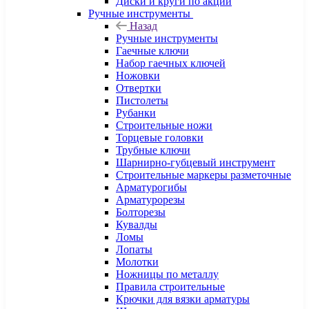
Диски и круги по акции
Ручные инструменты
Назад
Ручные инструменты
Гаечные ключи
Набор гаечных ключей
Ножовки
Отвертки
Пистолеты
Рубанки
Строительные ножи
Торцевые головки
Трубные ключи
Шарнирно-губцевый инструмент
Строительные маркеры разметочные
Арматурогибы
Арматурорезы
Болторезы
Кувалды
Ломы
Лопаты
Молотки
Ножницы по металлу
Правила строительные
Крючки для вязки арматуры