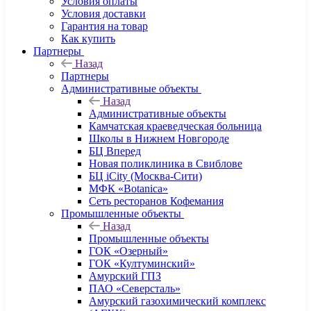
Условия оплаты
Условия доставки
Гарантия на товар
Как купить
Партнеры
Назад
Партнеры
Административные объекты
Назад
Административные объекты
Камчатская краеведческая больница
Школы в Нижнем Новгороде
БЦ Вперед
Новая поликлиника в Свиблове
БЦ iCity (Москва-Сити)
МФК «Botanica»
Сеть ресторанов Кофемания
Промышленные объекты
Назад
Промышленные объекты
ГОК «Озерный»
ГОК «Култуминский»
Амурский ГПЗ
ПАО «Северсталь»
Амурский газохимический комплекс