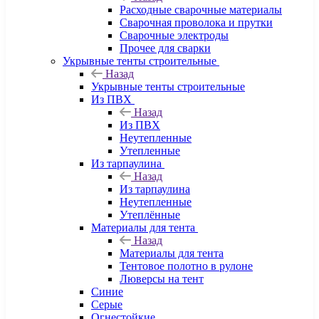
Расходные сварочные материалы
Сварочная проволока и прутки
Сварочные электроды
Прочее для сварки
Укрывные тенты строительные
Назад
Укрывные тенты строительные
Из ПВХ
Назад
Из ПВХ
Неутепленные
Утепленные
Из тарпаулина
Назад
Из тарпаулина
Неутепленные
Утеплённые
Материалы для тента
Назад
Материалы для тента
Тентовое полотно в рулоне
Люверсы на тент
Синие
Серые
Огнестойкие