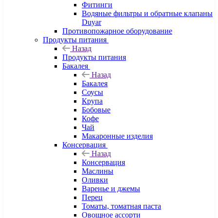
Фитинги
Водяные фильтры и обратные клапаны
Duyar
Противопожарное оборудование
Продукты питания
Назад
Продукты питания
Бакалея
Назад
Бакалея
Соусы
Крупа
Бобовые
Кофе
Чай
Макаронные изделия
Консервация
Назад
Консервация
Маслины
Оливки
Варенье и джемы
Перец
Томаты, томатная паста
Овощное ассорти