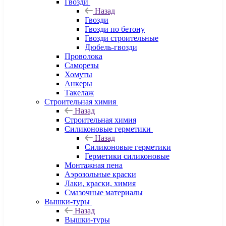
Гвозди
Назад
Гвозди
Гвозди по бетону
Гвозди строительные
Дюбель-гвозди
Проволока
Саморезы
Хомуты
Анкеры
Такелаж
Строительная химия
Назад
Строительная химия
Силиконовые герметики
Назад
Силиконовые герметики
Герметики силиконовые
Монтажная пена
Аэрозольные краски
Лаки, краски, химия
Смазочные материалы
Вышки-туры
Назад
Вышки-туры