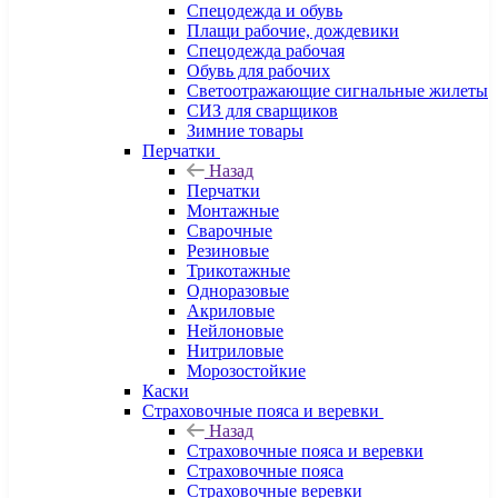
Спецодежда и обувь
Плащи рабочие, дождевики
Спецодежда рабочая
Обувь для рабочих
Светоотражающие сигнальные жилеты
СИЗ для сварщиков
Зимние товары
Перчатки
Назад
Перчатки
Монтажные
Сварочные
Резиновые
Трикотажные
Одноразовые
Акриловые
Нейлоновые
Нитриловые
Морозостойкие
Каски
Страховочные пояса и веревки
Назад
Страховочные пояса и веревки
Страховочные пояса
Страховочные веревки