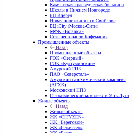
Камчатская краеведческая больница
Школы в Нижнем Новгороде
БЦ Вперед
Новая поликлиника в Свиблове
БЦ iCity (Москва-Сити)
МФК «Botanica»
Сеть ресторанов Кофемания
Промышленные объекты
Назад
Промышленные объекты
ГОК «Озерный»
ГОК «Култуминский»
Амурский ГПЗ
ПАО «Северсталь»
Амурский газохимический комплекс
(АГХК)
Московский НПЗ
Газохимический комплекс в Усть-Луга
Жилые объекты
Назад
Жилые объекты
ЖК «CITYZEN»
ЖК «Береговой»
ЖК «Режиссер»
ЖК «Река»