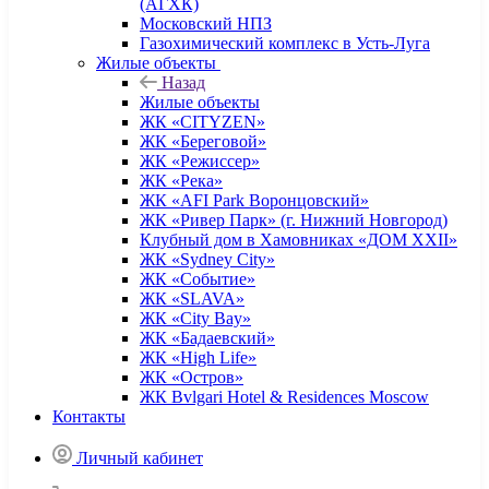
(АГХК)
Московский НПЗ
Газохимический комплекс в Усть-Луга
Жилые объекты
Назад
Жилые объекты
ЖК «CITYZEN»
ЖК «Береговой»
ЖК «Режиссер»
ЖК «Река»
ЖК «AFI Park Воронцовский»
ЖК «Ривер Парк» (г. Нижний Новгород)
Клубный дом в Хамовниках «ДОМ XXII»
ЖК «Sydney City»
ЖК «Событие»
ЖК «SLAVA»
ЖК «City Bay»
ЖК «Бадаевский»
ЖК «High Life»
ЖК «Остров»
ЖК Bvlgari Hotel & Residences Moscow
Контакты
Личный кабинет