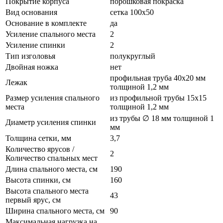
Покрытие корпуса
порошковая покраска
Вид основания
сетка 100x50
Основание в комплекте
да
Усиление спального места
2
Усиление спинки
2
Тип изголовья
полукруглый
Двойная ножка
нет
профильная труба 40х20 мм
Лежак
толщиной 1,2 мм
Размер усиления спального
из профильной трубы 15х15
места
толщиной 1,2 мм
из трубы ∅ 18 мм толщиной 1
Диаметр усиления спинки
мм
Толщина сетки, мм
3,7
Количество ярусов /
2
Количество спальных мест
Длина спального места, см
190
Высота спинки, см
160
Высота спального места
43
первый ярус, см
Ширина спального места, см
90
Максимальная нагрузка на