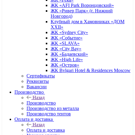
ЖК «AFI Park Воронцовский»
ЖК «Ривер Парк» (г. Нижний
Новгород)
Клубный дом в Хамовниках «ДОМ
XXII»
ЖК «Sydney City»
ЖК «Событие»
ЖК «SLAVA»
ЖК «City Bay»
ЖК «Бадаевский»
ЖК «High Life»
ЖК «Остров»
ЖК Bvlgari Hotel & Residences Moscow
Сертификаты
Реквизиты
Вакансии
Производство
Назад
Производство
Производство из металла
Производство тентов
Оплата и доставка
Назад
Оплата и доставка