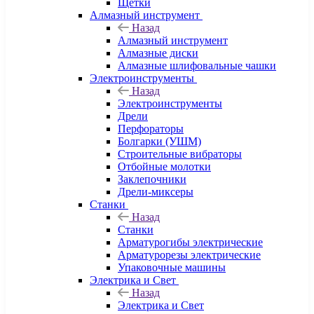
Щетки
Алмазный инструмент
Назад
Алмазный инструмент
Алмазные диски
Алмазные шлифовальные чашки
Электроинструменты
Назад
Электроинструменты
Дрели
Перфораторы
Болгарки (УШМ)
Строительные вибраторы
Отбойные молотки
Заклепочники
Дрели-миксеры
Станки
Назад
Станки
Арматурогибы электрические
Арматурорезы электрические
Упаковочные машины
Электрика и Свет
Назад
Электрика и Свет