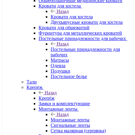
Общебольничные медицинские кровати
Кровати для хостела
Назад
Кровати для хостела
Двухъярусные кровати для хостела
Кровати для общежитий
Фурнитура для металлических кроватей
Постельные принадлежности для рабочих
Назад
Постельные принадлежности для
рабочих
Матрасы
Одеяла
Подушки
Постельное белье
Тали
Крепёж
Назад
Крепёж
Замки и комплектующие
Монтажные ленты
Назад
Монтажные ленты
Сигнальные ленты
Сетка малярная (серпянка)