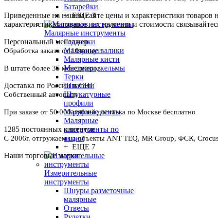
Батарейки
+ ЕЩЕ 3
Приведенные на нашем сайте цены и характеристики товаров 
характеристиках товаров, их наличии и стоимости связывайте
Малярные инструменты
Гладилки
Персональный менеджер
Малярные валики
Обработка заказа от 10 минут
Малярные кисти
Мастерки, кельмы
В штате более 35 менеджеров
Терки
Шпатели
Доставка по России и СНГ
Штукатурные
Собственный автопарк
профили
Малярные ленты
При заказе от 50 000 рублей доставка по Москве бесплатно
Малярные
инструменты по
1285 постоянных клиентов
акции
С 2006г. отгружаем на объекты ANT TEQ, MR Group, ФСК, Crocus 
+ ЕЩЕ 7
Наши торговые марки
Измерительные
инструменты
Шнуры разметочные
малярные
Отвесы
Рулетки