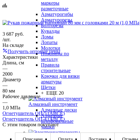
маркеры
разметочные
Арматурогибы
Арматурорезы
Болторезы
Кувалды
3 687
руб.
Ломы
/шт.
Лопаты
На складе
Молотки
Получить оптовые цены
Ножницы по
Характеристики
металлу
Длина, см
Правила
—
строительные
2000
Крючки для вязки
Диаметр
арматуры
—
Щетки
80 мм
+ ЕЩЕ 20
Рабочее давление
—
Алмазный инструмент
1,0 МПа
Алмазные диски
Огнетушитель ОП-5 (АВСЕ)
Алмазные
Огнетушитель ОП-4 (АВСЕ)
шлифовальные
С этим товаром покупают
чашки
Электроинструменты
Описание
Оплата
Доставка
Отзывы