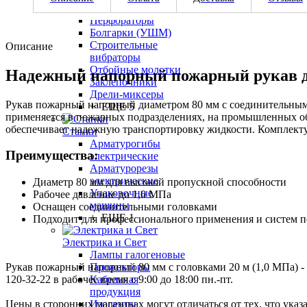
Дрели оптом
Перфораторы
Болгарки (УШМ)
Строительные
Описание
вибраторы
Отбойные молотки
Надежный напорный пожарный рукав дл
Заклепочники
Дрели-миксеры
Рукав пожарный напорный диаметром 80 мм с соединительными
+ ЕЩЕ 5
применяется в пожарных подразделениях, на промышленных объ
обеспечивает надежную транспортировку жидкости. Комплект
Станки
Арматурогибы
Преимущества:
электрические
Арматурорезы
электрические
Диаметр 80 мм для высокой пропускной способности
Упаковочные
Рабочее давление до 1,0 МПа
машины
Оснащен соединительными головками
+ ЕЩЕ 1
Подходит для профессионального применения и систем 
Электрика и Свет
Лампы галогеновые
Прожекторы
Рукав пожарный напорный 80 мм с головками 20 м (1,0 МПа) - 
Кабельная
120-32-22 в рабочее время с 9:00 до 18:00 пн.-пт.
продукция
Изоленты
Цены в сторонних магазинах могут отличаться от тех, что указ