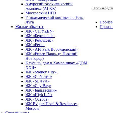
Амурский газохимический
Производст
комплекс (АГХК)
Московский НПЗ
Газохимический комплекс в Усть-
Луга
Произво
Жилые объекты
Произв
ЖК «CITYZEN»
ЖК «Береговой»
ЖК «Режиссер»
ЖК «Река»
ЖК «AFI Park Воронцовский»
ЖК «Ривер Парк» (г. Нижний
Новгород)
Клубный дом в Хамовниках «ДОМ
XXII»
ЖК «Sydney City»
ЖК «Событие»
ЖК «SLAVA»
ЖК «City Bay»
ЖК «Бадаевский»
ЖК «High Life»
ЖК «Остров»
ЖК Bvlgari Hotel & Residences
Moscow
Сертификаты