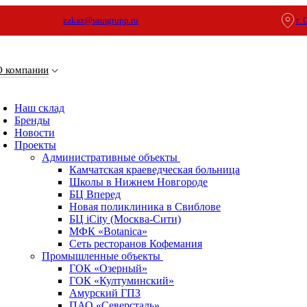
zakaz@samgrupp.ru
г.
О компании
Наш склад
Бренды
Новости
Проекты
Административные объекты
Камчатская краеведческая больница
Школы в Нижнем Новгороде
БЦ Вперед
Новая поликлиника в Свиблове
БЦ iCity (Москва-Сити)
МФК «Botanica»
Сеть ресторанов Кофемания
Промышленные объекты
ГОК «Озерный»
ГОК «Култуминский»
Амурский ГПЗ
ПАО «Северсталь»