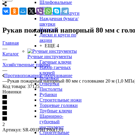
Шлифовальные
круги
Лепестковые круги
Наждачная бумага/
шкурки
Рукав пожарный напорный 80 мм с голо
Насадки
Диски и круги по
акции
Главная
+ ЕЩЕ 4
—
Каталог
Ручные инструменты
—
Гаечные ключи
Хозяйственные товары
Набор гаечных
—
ключей
Противопожарное оборудование
Ножовки
—
Рукав пожарный напорный 80 мм с головками 20 м (1,0 МПа
Отвертки
Код товара:
37125
Пистолеты
Новинки
Рубанки
Строительные ножи
Торцевые головки
Трубные ключи
Шарнирно-
губцевый
2
инструмент
Артикул:
SR-091РНГР80(1,0)
Строительные